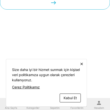
easts
close
Size daha iyi bir hizmet sunmak için kişisel
veri politikamıza uygun olarak çerezleri
kullanıyoruz.
Çerez Politikamız
Kabul Et
home
category
shopping_cart
favorite
person
Ana Sayfa
Kategoriler
Sepetim
Favorilerim
Hesabım