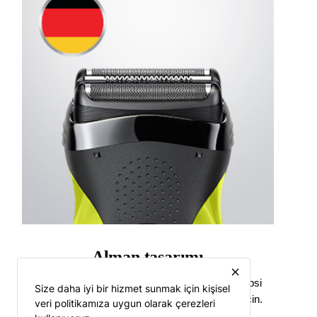
Alman tasarımı
close
Sezgisel kullanım için ergonomik kavrama. Hepsi
Size daha iyi bir hizmet sunmak için kişisel
zahmetsiz bir tıraş ve şekillendirme deneyimi için.
veri politikamıza uygun olarak çerezleri