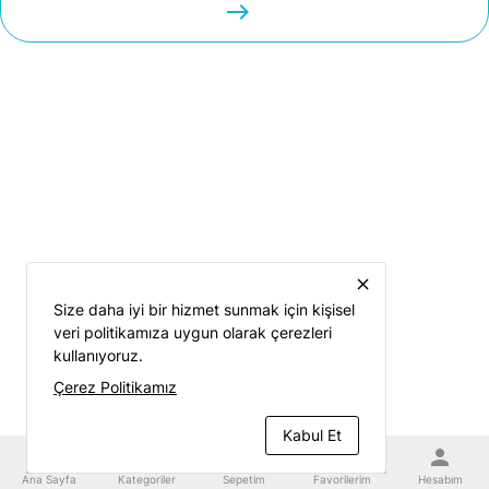
easts
close
Size daha iyi bir hizmet sunmak için kişisel
veri politikamıza uygun olarak çerezleri
kullanıyoruz.
Çerez Politikamız
Kabul Et
home
category
shopping_cart
favorite
person
Ana Sayfa
Kategoriler
Sepetim
Favorilerim
Hesabım