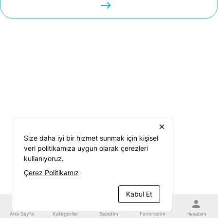
easts
close
Size daha iyi bir hizmet sunmak için kişisel
veri politikamıza uygun olarak çerezleri
kullanıyoruz.
Çerez Politikamız
Kabul Et
home
category
shopping_cart
favorite
person
Ana Sayfa
Kategoriler
Sepetim
Favorilerim
Hesabım