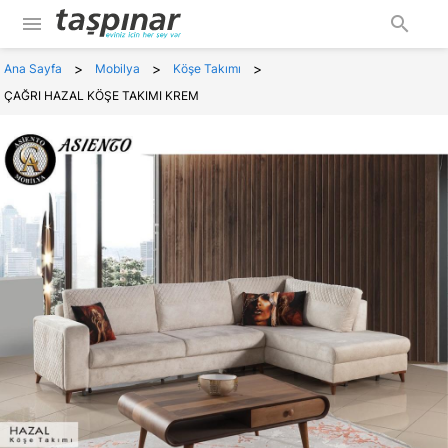
menu
search
>
>
>
Ana Sayfa
Mobilya
Köşe Takımı
ÇAĞRI HAZAL KÖŞE TAKIMI KREM