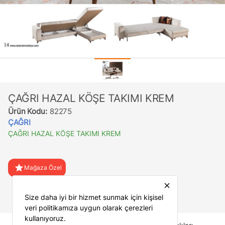
ÇAĞRI HAZAL KÖŞE TAKIMI KREM
Ürün Kodu:
82275
ÇAĞRI
ÇAĞRI HAZAL KÖŞE TAKIMI KREM
star
Mağaza Özel
close
favorite
Favorilere Ekle
Size daha iyi bir hizmet sunmak için kişisel
veri politikamıza uygun olarak çerezleri
kullanıyoruz.