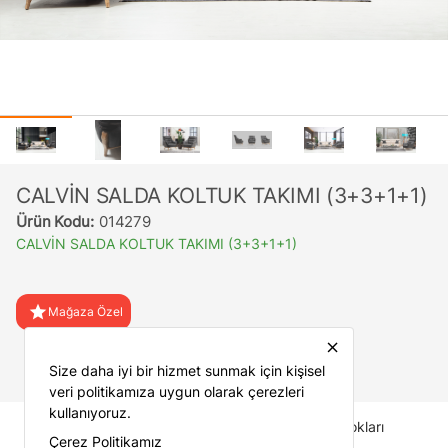
CALVİN SALDA KOLTUK TAKIMI (3+3+1+1)
Ürün Kodu:
014279
CALVİN SALDA KOLTUK TAKIMI (3+3+1+1)
star
Mağaza Özel
close
favorite
Favorilere Ekle
Size daha iyi bir hizmet sunmak için kişisel
veri politikamıza uygun olarak çerezleri
kullanıyoruz.
İade Koşulları
Mağaza Stokları
Çerez Politikamız