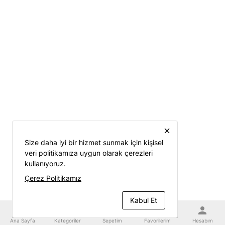
close
Size daha iyi bir hizmet sunmak için kişisel
veri politikamıza uygun olarak çerezleri
kullanıyoruz.
Çerez Politikamız
Kabul Et
home
category
shopping_cart
favorite
person
Ana Sayfa
Kategoriler
Sepetim
Favorilerim
Hesabım