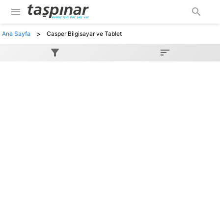
menu
search
>
Ana Sayfa
Casper Bilgisayar ve Tablet
filter_alt
sort