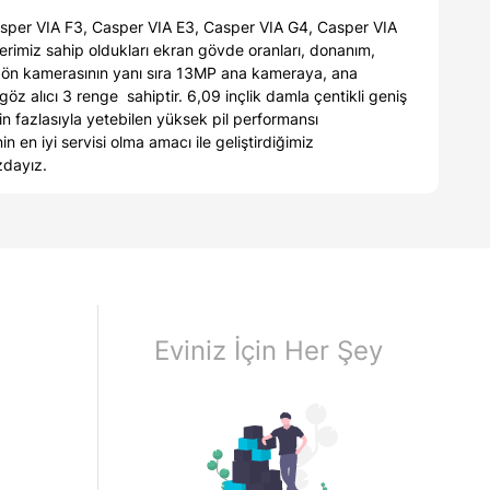
asper VIA F3, Casper VIA E3, Casper VIA G4, Casper VIA
rimiz sahip oldukları ekran gövde oranları, donanım,
MP ön kamerasının yanı sıra 13MP ana kameraya, ana
z alıcı 3 renge sahiptir. 6,09 inçlik damla çentikli geniş
n fazlasıyla yetebilen yüksek pil performansı
 en iyi servisi olma amacı ile geliştirdiğimiz
zdayız.
Eviniz İçin Her Şey