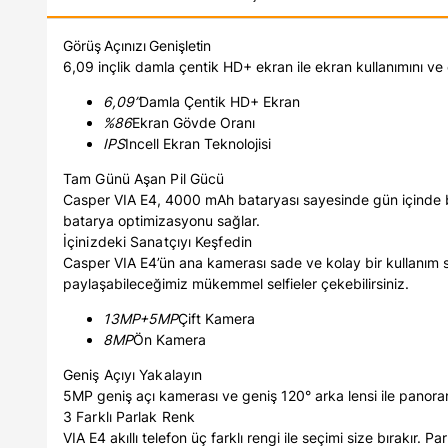
Görüş Açınızı Genişletin
6,09 inçlik damla çentik HD+ ekran ile ekran kullanımını ve e
6,09”
Damla Çentik HD+ Ekran
%86
Ekran Gövde Oranı
IPS
Incell Ekran Teknolojisi
Tam Günü Aşan Pil Gücü
Casper VIA E4, 4000 mAh bataryası sayesinde gün içinde bir
batarya optimizasyonu sağlar.
İçinizdeki Sanatçıyı Keşfedin
Casper VIA E4’ün ana kamerası sade ve kolay bir kullanım s
paylaşabileceğimiz mükemmel selfieler çekebilirsiniz.
13MP+5MP
Çift Kamera
8MP
Ön Kamera
Geniş Açıyı Yakalayın
5MP geniş açı kamerası ve geniş 120° arka lensi ile panoram
3 Farklı Parlak Renk
VIA E4 akıllı telefon üç farklı rengi ile seçimi size bırakır.