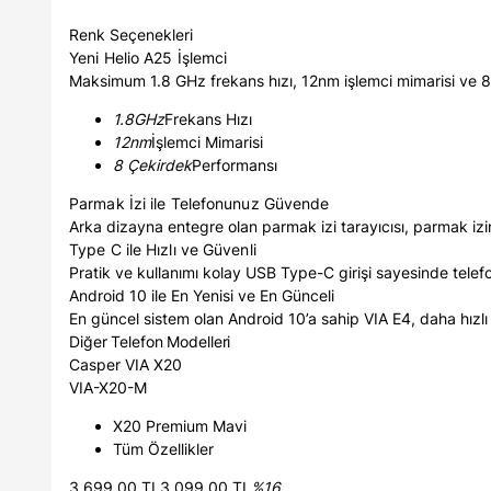
Renk Seçenekleri
Yeni Helio A25 İşlemci
Maksimum 1.8 GHz frekans hızı, 12nm işlemci mimarisi ve 8 
1.8GHz
Frekans Hızı
12nm
İşlemci Mimarisi
8 Çekirdek
Performansı
Parmak İzi ile Telefonunuz Güvende
Arka dizayna entegre olan parmak izi tarayıcısı, parmak izi
Type C ile Hızlı ve Güvenli
Pratik ve kullanımı kolay USB Type-C girişi sayesinde telefon
Android 10 ile En Yenisi ve En Günceli
En güncel sistem olan Android 10’a sahip VIA E4, daha hızlı 
Diğer
Telefon
Modelleri
Casper VIA X20
VIA-X20-M
X20 Premium Mavi
Tüm Özellikler
3.699,00 TL3.099,00 TL
%16