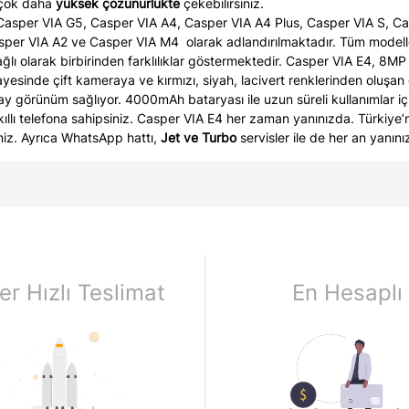
i çok daha
yüksek çözünürlükte
çekebilirsiniz.
Casper VIA G5, Casper VIA A4, Casper VIA A4 Plus, Casper VIA S, C
per VIA A2 ve Casper VIA M4 olarak adlandırılmaktadır. Tüm modelle
ğlı olarak birbirinden farklılıklar göstermektedir. Casper VIA E4, 8
sinde çift kameraya ve kırmızı, siyah, lacivert renklerinden oluşan gö
y görünüm sağlıyor. 4000mAh bataryası ile uzun süreli kullanımlar içi
llı telefona sahipsiniz. Casper VIA E4 her zaman yanınızda. Türkiye’nin
iniz. Ayrıca WhatsApp hattı,
Jet ve Turbo
servisler ile de her an yanını
er Hızlı Teslimat
En Hesaplı