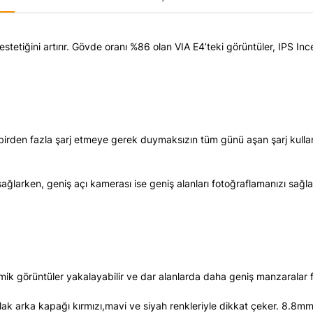
stetiğini artırır. Gövde oranı %86 olan VIA E4’teki görüntüler, IPS Inc
den fazla şarj etmeye gerek duymaksızın tüm günü aşan şarj kullanım
ağlarken, geniş açı kamerası ise geniş alanları fotoğraflamanızı sağ
ik görüntüler yakalayabilir ve dar alanlarda daha geniş manzaralar fo
 Parlak arka kapağı kırmızı,mavi ve siyah renkleriyle dikkat çeker. 8.8m