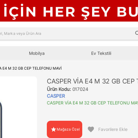
sea
Mobilya
Ev Tekstili
A E4 M 32 GB CEP TELEFONU MAVİ
CASPER VİA E4 M 32 GB CEP
Ürün Kodu:
017024
CASPER
CASPER VİA E4 M 32 GB CEP TELEFONU MA
favorite
star
Favorilere Ekle
Mağaza Özel