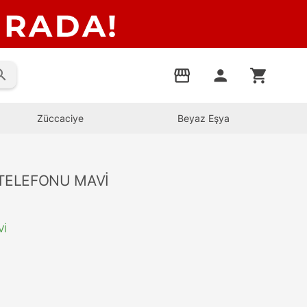
rch
storefront
person
shopping_cart
Züccaciye
Beyaz Eşya
 TELEFONU MAVİ
Vİ