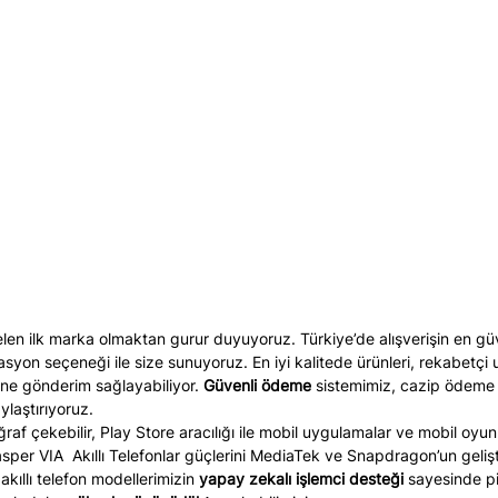
elen ilk marka olmaktan gurur duyuyoruz. Türkiye’de alışverişin en güv
rasyon seçeneği ile size sunuyoruz. En iyi kalitede ürünleri, rekabetçi 
esine gönderim sağlayabiliyor.
Güvenli ödeme
sistemimiz, cazip ödeme koş
aylaştırıyoruz.
toğraf çekebilir, Play Store aracılığı ile mobil uygulamalar ve mobil oyu
 Casper VIA Akıllı Telefonlar güçlerini MediaTek ve Snapdragon’un geli
akıllı telefon modellerimizin
yapay zekalı işlemci desteği
sayesinde p