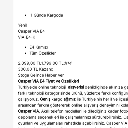
1 Günde Kargoda
Yeni!
Casper VIA E4
VIA-E4-K
E4 Kırmızı
Tüm Özellikler
2.099,00 TL1.799,00 TL
%14
300,00 TL Kazanç
Stoğa Gelince Haber Ver
Casper VIA E4 Fiyat ve Özellikleri
Türkiye’de online teknoloji
alışverişi
denildiğinde aklınıza g
farklı teknoloji kategorisinde ürünü, yüzlerce farklı konfigü
çalışıyoruz.
Geniş
kargo
ağımız
ile Türkiye’nin her il ve ilç
arasından farkını göstererek online alışveriş deneyimini kol
Casper VIA
, Akıllı telefon modelleri ile dilediğiniz kadar fo
depolama seçenekleri ile çalışmalarınızı sürdürebilirsiniz.
oyunları ve uygulamaları rahatlıkla açabilirsiniz. Casper VIA 