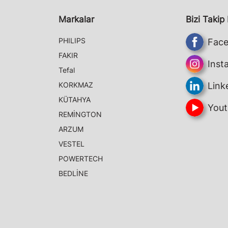
Markalar
Bizi Takip
PHILIPS
Fac
FAKIR
Inst
Tefal
KORKMAZ
Link
KÜTAHYA
Yout
REMİNGTON
ARZUM
VESTEL
POWERTECH
BEDLİNE