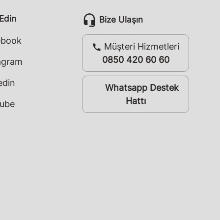
headset_mic
 Edin
Bize Ulaşın
ebook
Müşteri Hizmetleri
call
0850 420 60 60
agram
edin
Whatsapp Destek
whatsapp
Hattı
ube