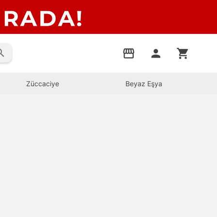
rch
storefront
person
shopping_cart
Züccaciye
Beyaz Eşya