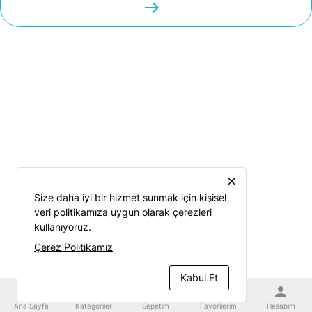
easts
close
Size daha iyi bir hizmet sunmak için kişisel
veri politikamıza uygun olarak çerezleri
kullanıyoruz.
Çerez Politikamız
Kabul Et
home
category
shopping_cart
favorite
person
Ana Sayfa
Kategoriler
Sepetim
Favorilerim
Hesabım