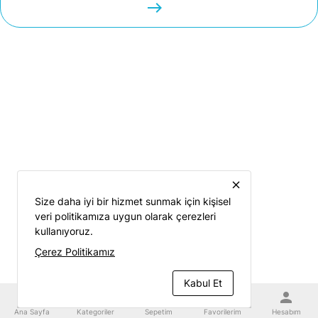
easts
close
Size daha iyi bir hizmet sunmak için kişisel
veri politikamıza uygun olarak çerezleri
kullanıyoruz.
Çerez Politikamız
Kabul Et
home
category
shopping_cart
favorite
person
Ana Sayfa
Kategoriler
Sepetim
Favorilerim
Hesabım