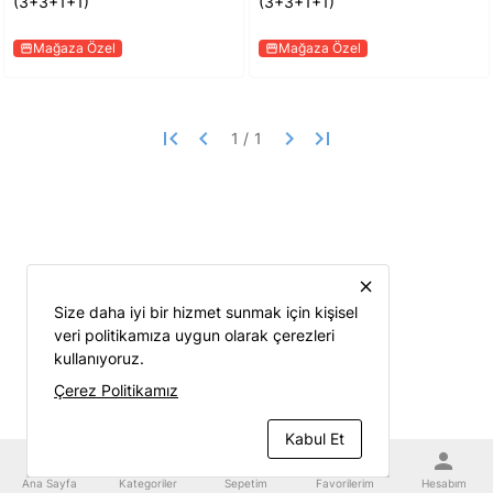
(3+3+1+1)
(3+3+1+1)
Mağaza Özel
Mağaza Özel
storefront
storefront
first_page
keyboard_arrow_left
keyboard_arrow_right
last_page
close
Size daha iyi bir hizmet sunmak için kişisel
veri politikamıza uygun olarak çerezleri
kullanıyoruz.
Çerez Politikamız
Kabul Et
home
category
shopping_cart
favorite
person
Ana Sayfa
Kategoriler
Sepetim
Favorilerim
Hesabım