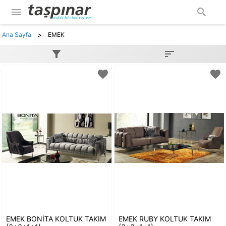
menu
search
>
Ana Sayfa
EMEK
filter_alt
sort
favorite
favorite
EMEK BONİTA KOLTUK TAKIM
EMEK RUBY KOLTUK TAKIM