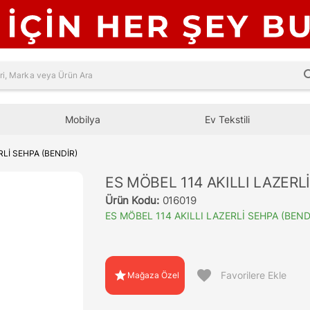
sea
Mobilya
Ev Tekstili
RLİ SEHPA (BENDİR)
ES MÖBEL 114 AKILLI LAZERL
Ürün Kodu:
016019
ES MÖBEL 114 AKILLI LAZERLİ SEHPA (BEND
favorite
star
Favorilere Ekle
Mağaza Özel