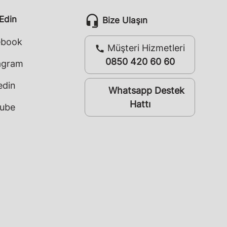
headset_mic
 Edin
Bize Ulaşın
ebook
Müşteri Hizmetleri
call
0850 420 60 60
agram
edin
Whatsapp Destek
whatsapp
Hattı
ube