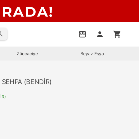
rch
storefront
person
shopping_cart
Züccaciye
Beyaz Eşya
İ SEHPA (BENDİR)
İR)