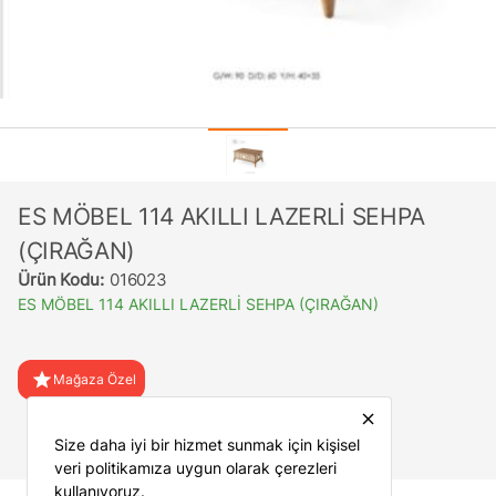
ES MÖBEL 114 AKILLI LAZERLİ SEHPA
(ÇIRAĞAN)
Ürün Kodu:
016023
ES MÖBEL 114 AKILLI LAZERLİ SEHPA (ÇIRAĞAN)
star
Mağaza Özel
close
favorite
Favorilere Ekle
Size daha iyi bir hizmet sunmak için kişisel
veri politikamıza uygun olarak çerezleri
kullanıyoruz.