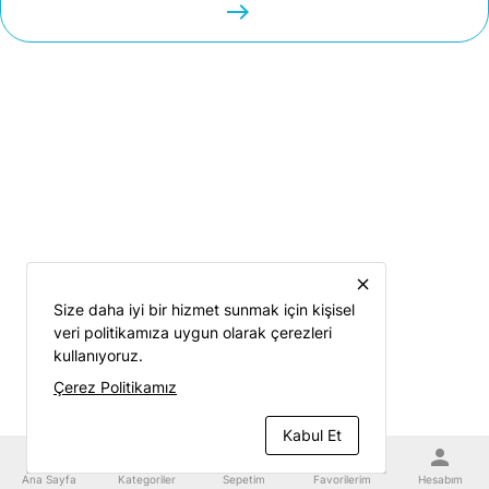
easts
close
Size daha iyi bir hizmet sunmak için kişisel
veri politikamıza uygun olarak çerezleri
kullanıyoruz.
Çerez Politikamız
Kabul Et
home
category
shopping_cart
favorite
person
Ana Sayfa
Kategoriler
Sepetim
Favorilerim
Hesabım