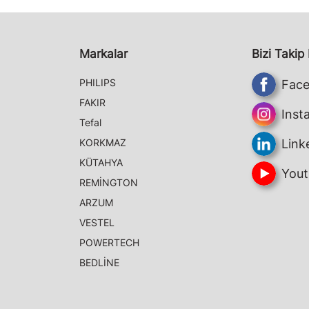
Markalar
Bizi Takip
PHILIPS
Fac
FAKIR
Inst
Tefal
KORKMAZ
Link
KÜTAHYA
Yout
REMİNGTON
ARZUM
VESTEL
POWERTECH
BEDLİNE