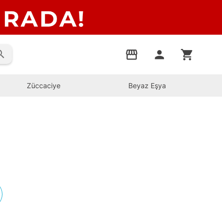
rch
storefront
person
shopping_cart
Züccaciye
Beyaz Eşya
s