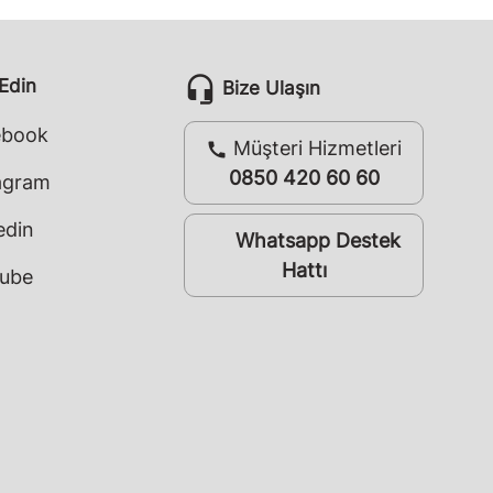
headset_mic
 Edin
Bize Ulaşın
ebook
Müşteri Hizmetleri
call
0850 420 60 60
agram
edin
Whatsapp Destek
whatsapp
Hattı
ube