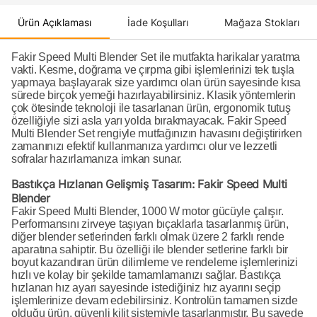
Ürün Açıklaması
İade Koşulları
Mağaza Stokları
Fakir Speed Multi Blender Set ile mutfakta harikalar yaratma
vakti. Kesme, doğrama ve çırpma gibi işlemlerinizi tek tuşla
yapmaya başlayarak size yardımcı olan ürün sayesinde kısa
sürede birçok yemeği hazırlayabilirsiniz. Klasik yöntemlerin
çok ötesinde teknoloji ile tasarlanan ürün, ergonomik tutuş
özelliğiyle sizi asla yarı yolda bırakmayacak. Fakir Speed
Multi Blender Set rengiyle mutfağınızın havasını değiştirirken
zamanınızı efektif kullanmanıza yardımcı olur ve lezzetli
sofralar hazırlamanıza imkan sunar.
Bastıkça Hızlanan Gelişmiş Tasarım: Fakir Speed Multi
Blender
Fakir Speed Multi Blender, 1000 W motor gücüyle çalışır.
Performansını zirveye taşıyan bıçaklarla tasarlanmış ürün,
diğer blender setlerinden farklı olmak üzere 2 farklı rende
aparatına sahiptir. Bu özelliği ile blender setlerine farklı bir
boyut kazandıran ürün dilimleme ve rendeleme işlemlerinizi
hızlı ve kolay bir şekilde tamamlamanızı sağlar. Bastıkça
hızlanan hız ayarı sayesinde istediğiniz hız ayarını seçip
işlemlerinize devam edebilirsiniz. Kontrolün tamamen sizde
olduğu ürün, güvenli kilit sistemiyle tasarlanmıştır. Bu sayede