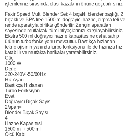
işlemleriniz sırasında olası kazaların önüne geçebilirsiniz.
Fakir Speed Multi Blender Set; 4 bıçaklı blender başlığı, 2
bıçaklı ve BPA free 1500 ml doğrayıcı hazne, çırpma teli ve
rende aparatıyla birlikte gönderilir. Zengin aparatları
sayesinde mutfaktaki tüm ihtiyaçlarınızı karşılayabilirsiniz.
Ekstra 500 ml doğrayıcı hazne kapasitesine daha sahip
ürünün turbo fonksiyonu mevcuttur. Bastıkça hızlanan
teknolojisinin yanında turbo fonksiyonu ile de hızınıza hız
katabilir ve mutfakta harikalar yaratabilirsiniz.
Güç
1000 W
Değer
220-240V~50/60Hz
Hız Ayarı
Bastıkça Hızlanan
Turbo Fonksiyon
Evet
Doğrayıcı Bıçak Sayısı
2/span>
Blender Bıçak Sayısı
4
Hazne Kapasitesi
1500 ml + 500 ml
Ölçü Kabı