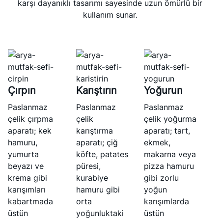
karşı dayanıklı tasarımı sayesinde uzun ömürlü bir
kullanım sunar.
Çırpın
Karıştırın
Yoğurun
Paslanmaz
Paslanmaz
Paslanmaz
çelik çırpma
çelik
çelik yoğurma
aparatı; kek
karıştırma
aparatı; tart,
hamuru,
aparatı; çiğ
ekmek,
yumurta
köfte, patates
makarna veya
beyazı ve
püresi,
pizza hamuru
krema gibi
kurabiye
gibi zorlu
karışımları
hamuru gibi
yoğun
kabartmada
orta
karışımlarda
üstün
yoğunluktaki
üstün