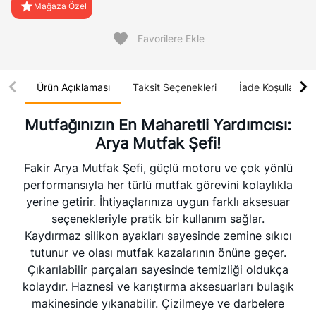
star
Mağaza Özel
favorite
Favorilere Ekle
chevron_left
chevron_right
Ürün Açıklaması
Taksit Seçenekleri
İade Koşulları
Mutfağınızın En Maharetli Yardımcısı:
Arya Mutfak Şefi!
Fakir Arya Mutfak Şefi, güçlü motoru ve çok yönlü
performansıyla her türlü mutfak görevini kolaylıkla
yerine getirir. İhtiyaçlarınıza uygun farklı aksesuar
seçenekleriyle pratik bir kullanım sağlar.
Kaydırmaz silikon ayakları sayesinde zemine sıkıcı
tutunur ve olası mutfak kazalarının önüne geçer.
Çıkarılabilir parçaları sayesinde temizliği oldukça
kolaydır. Haznesi ve karıştırma aksesuarları bulaşık
makinesinde yıkanabilir. Çizilmeye ve darbelere