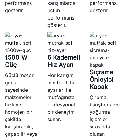
performans
karışımlarda
performans
gösterir.
üstün
gösterir.
performans
gösterir.
1500 W
6 Kademeli
Güç
Hız Ayarı
Sıçrama
Güçlü motor
Her karışım
Önleyici
gücü
için farklı hız
Kapak
sayesinde
ayarları ile
malzemeleri
mutfağınıza
Çırpma,
hızlı ve
profesyonel
karıştırma ve
homojen bir
bir deneyim
yoğurma
şekilde
sunar.
işlemleri
karıştırabilir,
sırasında
çırpabilir veya
oluşan