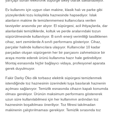
yarıçapı sunan elektronik süpürge dikey olarak saklanabiliyor.
Ev kullanımı için uygun olan makine, klasik halı ve parke gibi
yüzeylerdeki tozu kolaylıkla haznesinde hapsediyor. Islak
alanların makine ile temizlenmemesi kullanıcılara verilen
tavsiyeler arasında yer alıyor. El süpürgesi, acil ihtiyaçlarda, dar
alanlardaki temizliklerde, koltuk ve perde aralarındaki tozun
süpürülmesinde kullanılıyor. B sınıfı enerji verimliliği tasdiklenen
cihaz, sert zeminlerde A sınıfı performans gösteriyor. Cihaz,
parçalar halinde kullanıcılara ulaşıyor. Kullanıcılar 10 kadar
parçadan oluşan süpürgenin her bir parçasını zahmetsizce bir
araya monte ederek ürünü kullanıma hazır hale getirebiliyor.
Montaj esnasında hiçbir bağlayıcı vidaya, profesyonel aparata
gerek duyulmuyor.
Fakir Darky Öko dik torbasız elektrik süpürgesi temizlenmek
istendiğinde toz haznesinin üzerindeki tuşa basılarak haznenin
açılması sağlanıyor. Temizlik esnasında cihazın kapalı konumda
olması gerekiyor. Ürünün maksimum performans göstererek
uzun süre kullanılabilmesi için her kullanımın ardından toz
haznesinin boşaltılması öneriliyor. Toz filtresi takılmadan
makinenin çalıştırılmaması gerekiyor. Temizlik sırasında toz