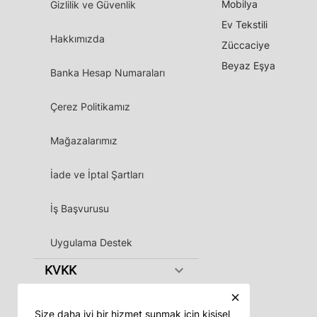
Mobilya
Gizlilik ve Güvenlik
Ev Tekstili
Hakkımızda
Züccaciye
Beyaz Eşya
Banka Hesap Numaraları
Çerez Politikamız
Mağazalarımız
İade ve İptal Şartları
İş Başvurusu
Uygulama Destek
keyboard_arrow_down
KVKK
close
Size daha iyi bir hizmet sunmak için kişisel