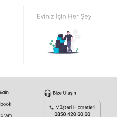
Eviniz İçin Her Şey
headset_mic
 Edin
Bize Ulaşın
ebook
Müşteri Hizmetleri
call
0850 420 60 60
agram