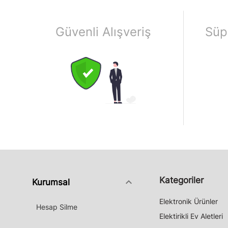
Güvenli Alışveriş
Süp
Kategoriler
keyboard_arrow_down
Kurumsal
Elektronik Ürünler
Hesap Silme
Elektirikli Ev Aletleri