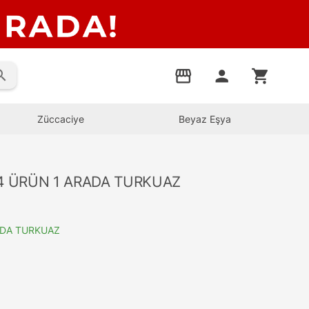
rch
storefront
person
shopping_cart
Züccaciye
Beyaz Eşya
6 4 ÜRÜN 1 ARADA TURKUAZ
RADA TURKUAZ