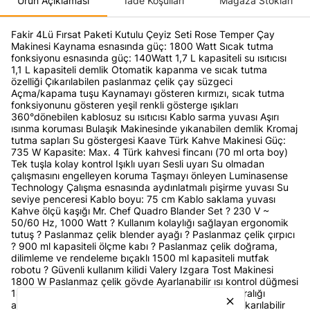
Ürün Açıklaması
İade Koşulları
Mağaza Stokları
Fakir 4Lü Fırsat Paketi Kutulu Çeyiz Seti Rose Temper Çay
Makinesi Kaynama esnasında güç: 1800 Watt Sıcak tutma
fonksiyonu esnasında güç: 140Watt 1,7 L kapasiteli su ısıtıcısı
1,1 L kapasiteli demlik Otomatik kapanma ve sıcak tutma
özelliği Çıkarılabilen paslanmaz çelik çay süzgeci
Açma/kapama tuşu Kaynamayı gösteren kırmızı, sıcak tutma
fonksiyonunu gösteren yeşil renkli gösterge ışıkları
360°dönebilen kablosuz su ısıtıcısı Kablo sarma yuvası Aşırı
ısınma koruması Bulaşık Makinesinde yıkanabilen demlik Kromaj
tutma sapları Su göstergesi Kaave Türk Kahve Makinesi Güç:
735 W Kapasite: Max. 4 Türk kahvesi fincanı (70 ml orta boy)
Tek tuşla kolay kontrol Işıklı uyarı Sesli uyarı Su olmadan
çalışmasını engelleyen koruma Taşmayı önleyen Luminasense
Technology Çalışma esnasında aydınlatmalı pişirme yuvası Su
seviye penceresi Kablo boyu: 75 cm Kablo saklama yuvası
Kahve ölçü kaşığı Mr. Chef Quadro Blander Set ? 230 V ~
50/60 Hz, 1000 Watt ? Kullanım kolaylığı sağlayan ergonomik
tutuş ? Paslanmaz çelik blender ayağı ? Paslanmaz çelik çırpıcı
? 900 ml kapasiteli ölçme kabı ? Paslanmaz çelik doğrama,
dilimleme ve rendeleme bıçaklı 1500 ml kapasiteli mutfak
robotu ? Güvenli kullanım kilidi Valery Izgara Tost Makinesi
1800 W Paslanmaz çelik gövde Ayarlanabilir ısı kontrol düğmesi
180° açılabilen üst gövde Yiyecek kalınlığına göre aralığı
close
ayarlanabilen üst gövde Yapışmaz teflon plakalar Çıkarılabilir