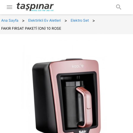
menu
search
>
>
>
Ana Sayfa
Elektirikli Ev Aletleri
Elektro Set
FAKIR FIRSAT PAKETİ (ON) 10 ROSE