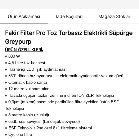
Ürün Açıklaması
İade Koşulları
Mağaza Stokları
Fakir Filter Pro Toz Torbasız Elektrikli Süpürge
Greypurp
ÜRÜN ÖZELLİKLERİ:
v 800 W
v 4,5 Litre toz haznesi
v Hazne içi LED ışık aydınlatması
v 360° dönen hız ayar tuşu ile elektronik ayarlanabilir vakum gücü
v Otomatik kablo sarıcı
v 12 metre kullanım alanı
v Havada uçuşan tozları zemine indiren IONIZER Teknolojisi
v 0,3µm (mikron) hacminde partikülleri filtreleyebilen üstün ESF
Teknolojisi
v 8 metre kablo uzunluğu
v 65dB ses seviyesi (En düşük seviyede)
v ESF Teknolojisi?ne özel 8+1 filtreleme sistemi
v Cyclone filtre