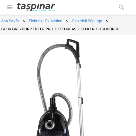
menu
search
>
>
>
Ana Sayfa
Elektirikli Ev Aletleri
Elektrikli Süpürge
FAKIR GREYPURP FİLTER PRO TOZTORBASIZ ELEKTRİKLİ SÜPÜRGE