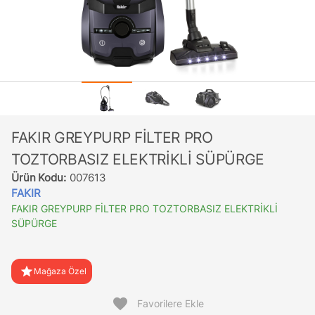
FAKIR GREYPURP FİLTER PRO
TOZTORBASIZ ELEKTRİKLİ SÜPÜRGE
Ürün Kodu:
007613
FAKIR
FAKIR GREYPURP FİLTER PRO TOZTORBASIZ ELEKTRİKLİ
SÜPÜRGE
star
Mağaza Özel
favorite
Favorilere Ekle