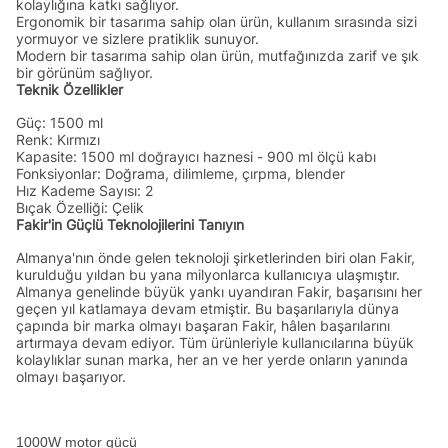
kolaylığına katkı sağlıyor.
Ergonomik bir tasarıma sahip olan ürün, kullanım sırasında sizi
yormuyor ve sizlere pratiklik sunuyor.
Modern bir tasarıma sahip olan ürün, mutfağınızda zarif ve şık
bir görünüm sağlıyor.
Teknik Özellikler
Güç: 1500 ml
Renk: Kırmızı
Kapasite: 1500 ml doğrayıcı haznesi - 900 ml ölçü kabı
Fonksiyonlar: Doğrama, dilimleme, çırpma, blender
Hız Kademe Sayısı: 2
Bıçak Özelliği: Çelik
Fakir'in Güçlü Teknolojilerini Tanıyın
Almanya'nın önde gelen teknoloji şirketlerinden biri olan Fakir,
kurulduğu yıldan bu yana milyonlarca kullanıcıya ulaşmıştır.
Almanya genelinde büyük yankı uyandıran Fakir, başarısını her
geçen yıl katlamaya devam etmiştir. Bu başarılarıyla dünya
çapında bir marka olmayı başaran Fakir, hâlen başarılarını
artırmaya devam ediyor. Tüm ürünleriyle kullanıcılarına büyük
kolaylıklar sunan marka, her an ve her yerde onların yanında
olmayı başarıyor.
1000W motor gücü