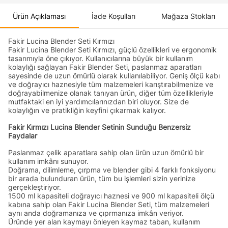
Ürün Açıklaması
İade Koşulları
Mağaza Stokları
Fakir Lucina Blender Seti Kırmızı
Fakir Lucina Blender Seti Kırmızı, güçlü özellikleri ve ergonomik
tasarımıyla öne çıkıyor. Kullanıcılarına büyük bir kullanım
kolaylığı sağlayan Fakir Blender Seti, paslanmaz aparatları
sayesinde de uzun ömürlü olarak kullanılabiliyor. Geniş ölçü kabı
ve doğrayıcı haznesiyle tüm malzemeleri karıştırabilmenize ve
doğrayabilmenize olanak tanıyan ürün, diğer tüm özellikleriyle
mutfaktaki en iyi yardımcılarınızdan biri oluyor. Size de
kolaylığın ve pratikliğin keyfini çıkarmak kalıyor.
Fakir Kırmızı Lucina Blender Setinin Sunduğu Benzersiz
Faydalar
Paslanmaz çelik aparatlara sahip olan ürün uzun ömürlü bir
kullanım imkânı sunuyor.
Doğrama, dilimleme, çırpma ve blender gibi 4 farklı fonksiyonu
bir arada bulunduran ürün, tüm bu işlemleri sizin yerinize
gerçekleştiriyor.
1500 ml kapasiteli doğrayıcı haznesi ve 900 ml kapasiteli ölçü
kabına sahip olan Fakir Lucina Blender Seti, tüm malzemeleri
aynı anda doğramanıza ve çıprmanıza imkân veriyor.
Üründe yer alan kaymayı önleyen kaymaz taban, kullanım