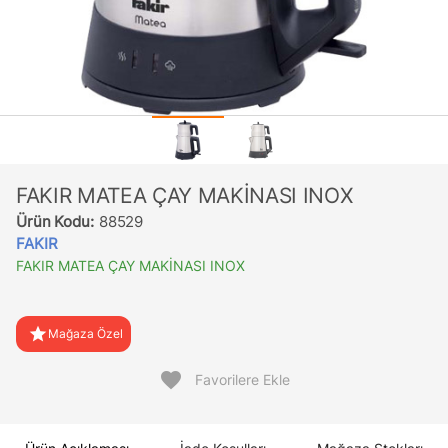
FAKIR MATEA ÇAY MAKİNASI INOX
Ürün Kodu:
88529
FAKIR
FAKIR MATEA ÇAY MAKİNASI INOX
star
Mağaza Özel
favorite
Favorilere Ekle