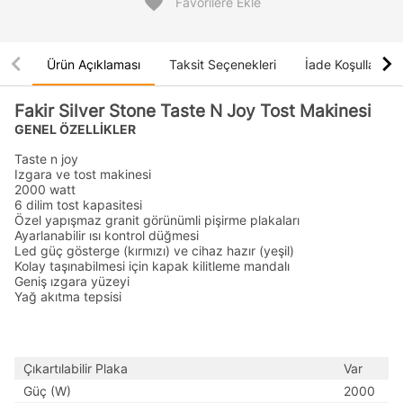
favorite
Favorilere Ekle
chevron_left
chevron_right
Ürün Açıklaması
Taksit Seçenekleri
İade Koşulları
Fakir Silver Stone Taste N Joy Tost Makinesi
GENEL ÖZELLİKLER
Taste n joy
Izgara ve tost makinesi
2000 watt
6 dilim tost kapasitesi
Özel yapışmaz granit görünümli pişirme plakaları
Ayarlanabilir ısı kontrol düğmesi
Led güç gösterge (kırmızı) ve cihaz hazır (yeşil)
Kolay taşınabilmesi için kapak kilitleme mandalı
Geniş ızgara yüzeyi
Yağ akıtma tepsisi
Çıkartılabilir Plaka
Var
Güç (W)
2000