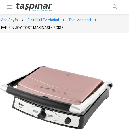
menu
search
>
>
>
Ana Sayfa
Elektirikli Ev Aletleri
Tost Makinesi
FAKIR N JOY TOST MAKINASI - ROISE