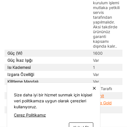
kurulum işlemi
mutlaka yetkili
servis
tarafından
yapılmalıdır.
Aksi takdirde
ürününüz
garanti
kapsamı
dışında kalır..
Güç (W)
1600
Güç İkaz Işığı
Var
Isı Kademesi
1
Izgara Özelliği
Var
Kilitleme Mandalı
Var
close
Plaka Kullanımı
Çift Taraflı
Size daha iyi bir hizmet sunmak için kişisel
Plaka Yüzeyi
Granit
veri politikamıza uygun olarak çerezleri
Renk
Rose Gold
kullanıyoruz.
Yükseklik Ayarı
Var
Çerez Politikamız