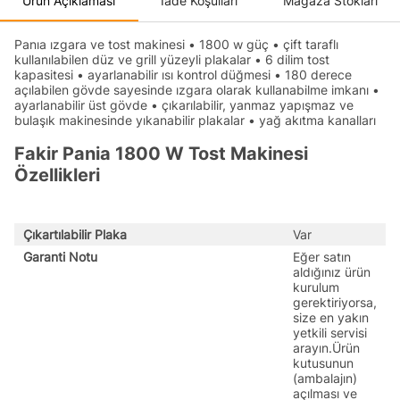
Ürün Açıklaması
İade Koşulları
Mağaza Stokları
Panıa ızgara ve tost makinesi • 1800 w güç • çift taraflı
kullanılabilen düz ve grill yüzeyli plakalar • 6 dilim tost
kapasitesi • ayarlanabilir ısı kontrol düğmesi • 180 derece
açılabilen gövde sayesinde ızgara olarak kullanabilme imkanı •
ayarlanabilir üst gövde • çıkarılabilir, yanmaz yapışmaz ve
bulaşık makinesinde yıkanabilir plakalar • yağ akıtma kanalları
Fakir Pania 1800 W Tost Makinesi
Özellikleri
Çıkartılabilir Plaka
Var
Garanti Notu
Eğer satın
aldığınız ürün
kurulum
gerektiriyorsa,
size en yakın
yetkili servisi
arayın.Ürün
kutusunun
(ambalajın)
açılması ve