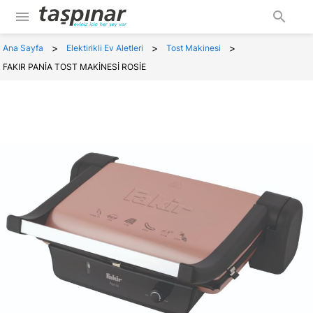
menu
search
>
>
>
Ana Sayfa
Elektirikli Ev Aletleri
Tost Makinesi
FAKIR PANİA TOST MAKİNESİ ROSİE