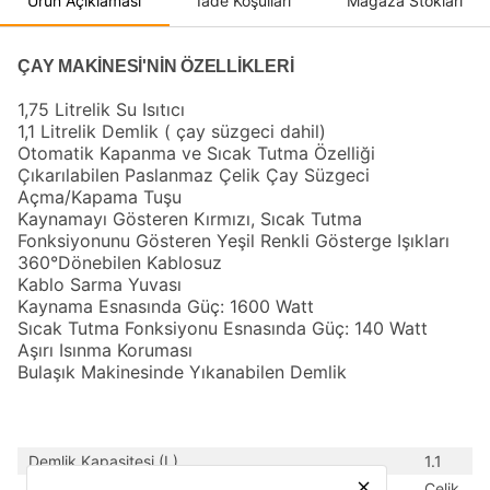
Ürün Açıklaması
İade Koşulları
Mağaza Stokları
ÇAY MAKİNESİ'NİN ÖZELLİKLERİ
1,75 Litrelik Su Isıtıcı
1,1 Litrelik Demlik ( çay süzgeci dahil)
Otomatik Kapanma ve Sıcak Tutma Özelliği
Çıkarılabilen Paslanmaz Çelik Çay Süzgeci
Açma/Kapama Tuşu
Kaynamayı Gösteren Kırmızı, Sıcak Tutma
Fonksiyonunu Gösteren Yeşil Renkli Gösterge Işıkları
360°Dönebilen Kablosuz
Kablo Sarma Yuvası
Kaynama Esnasında Güç: 1600 Watt
Sıcak Tutma Fonksiyonu Esnasında Güç: 140 Watt
Aşırı Isınma Koruması
Bulaşık Makinesinde Yıkanabilen Demlik
Demlik Kapasitesi (L)
1.1
close
Demlik Malzemesi
Çelik