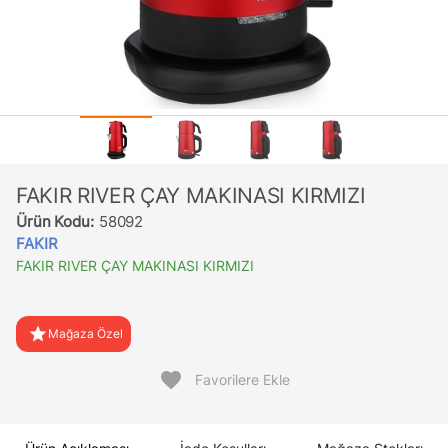
FAKIR RIVER ÇAY MAKINASI KIRMIZI
Ürün Kodu:
58092
FAKIR
FAKIR RIVER ÇAY MAKINASI KIRMIZI
star
Mağaza Özel
favorite
Favorilere Ekle