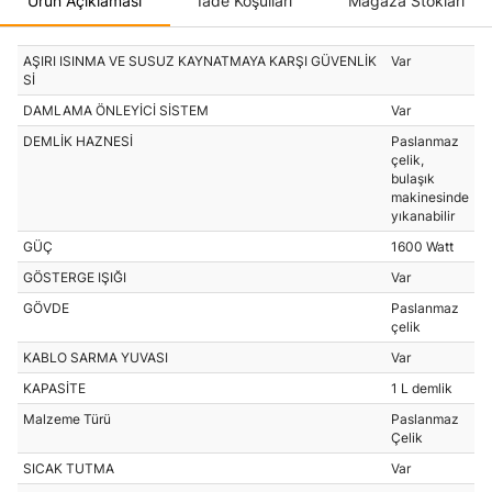
Ürün Açıklaması
İade Koşulları
Mağaza Stokları
AŞIRI ISINMA VE SUSUZ KAYNATMAYA KARŞI GÜVENLİK
Var
Sİ
DAMLAMA ÖNLEYİCİ SİSTEM
Var
DEMLİK HAZNESİ
Paslanmaz
çelik,
bulaşık
makinesinde
yıkanabilir
GÜÇ
1600 Watt
GÖSTERGE IŞIĞI
Var
GÖVDE
Paslanmaz
çelik
KABLO SARMA YUVASI
Var
KAPASİTE
1 L demlik
Malzeme Türü
Paslanmaz
Çelik
SICAK TUTMA
Var