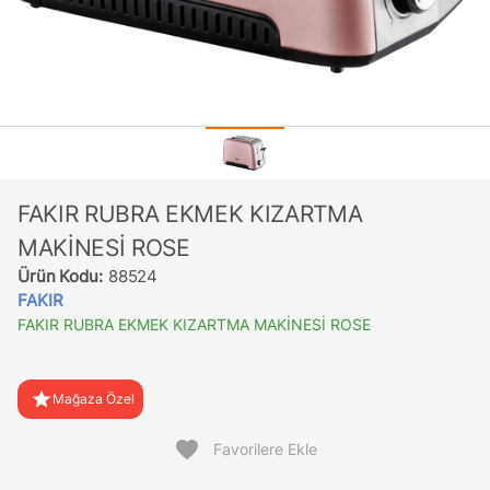
FAKIR RUBRA EKMEK KIZARTMA
MAKİNESİ ROSE
Ürün Kodu:
88524
FAKIR
FAKIR RUBRA EKMEK KIZARTMA MAKİNESİ ROSE
star
Mağaza Özel
favorite
Favorilere Ekle