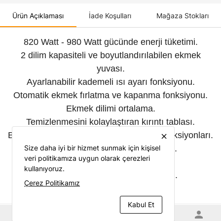
Ürün Açıklaması
İade Koşulları
Mağaza Stokları
820 Watt - 980 Watt gücünde enerji tüketimi.
2 dilim kapasiteli ve boyutlandırılabilen ekmek
yuvası.
Ayarlanabilir kademeli ısı ayarı fonksiyonu.
Otomatik ekmek fırlatma ve kapanma fonksiyonu.
Ekmek dilimi ortalama.
Temizlenmesini kolaylaştıran kırıntı tablası.
Buz çözme, tekrar ısıtma ve durdurma fonksiyonları.
close
Size daha iyi bir hizmet sunmak için kişisel
Işıklı gösterge paneli ve butonları.
veri politikamıza uygun olarak çerezleri
Ekstra geniş ekmek yuvaları.
kullanıyoruz.
Ekmek dilimlerini yükseltme ayarı.
Çerez Politikamız
Kablo sarma yuvası.
Kabul Et
home
category
shopping_cart
favorite
person