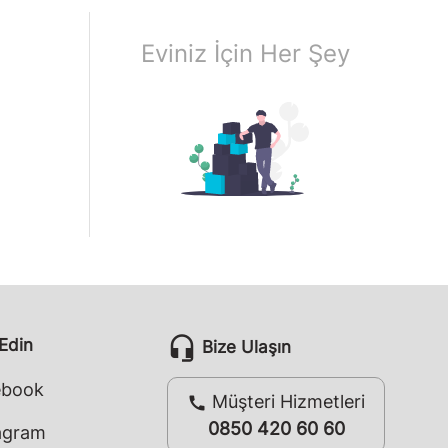
Eviniz İçin Her Şey
headset_mic
 Edin
Bize Ulaşın
ebook
Müşteri Hizmetleri
call
0850 420 60 60
agram