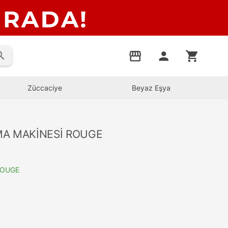
rch
storefront
person
shopping_cart
Züccaciye
Beyaz Eşya
MA MAKİNESİ ROUGE
ROUGE