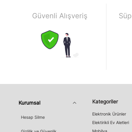
Güvenli Alışveriş
Süp
Kategoriler
keyboard_arrow_down
Kurumsal
Elektronik Ürünler
Hesap Silme
Elektirikli Ev Aletleri
Mobilya
Gizlilik ve Güvenlik