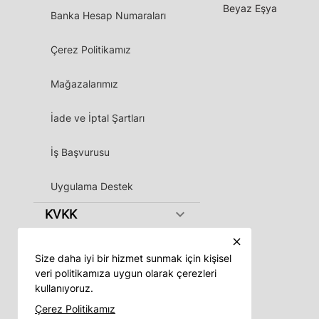
Beyaz Eşya
Banka Hesap Numaraları
Çerez Politikamız
Mağazalarımız
İade ve İptal Şartları
İş Başvurusu
Uygulama Destek
keyboard_arrow_down
KVKK
close
Size daha iyi bir hizmet sunmak için kişisel
veri politikamıza uygun olarak çerezleri
kullanıyoruz.
Vadeli App
Çerez Politikamız