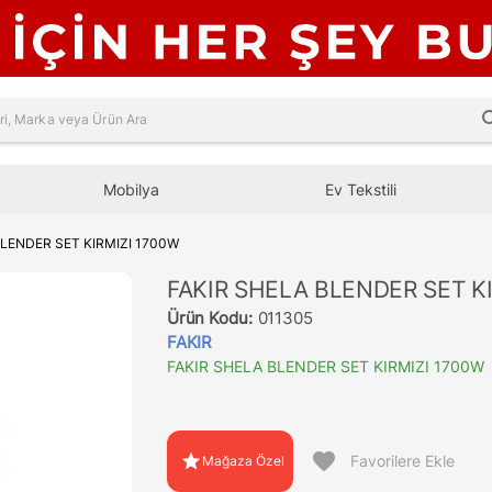
sea
Mobilya
Ev Tekstili
BLENDER SET KIRMIZI 1700W
FAKIR SHELA BLENDER SET K
Ürün Kodu:
011305
FAKIR
FAKIR SHELA BLENDER SET KIRMIZI 1700W
favorite
star
Favorilere Ekle
Mağaza Özel