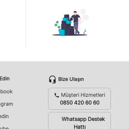
headset_mic
 Edin
Bize Ulaşın
ebook
Müşteri Hizmetleri
call
0850 420 60 60
agram
edin
Whatsapp Destek
whatsapp
Hattı
ube