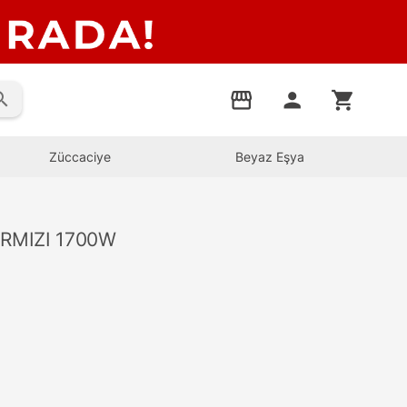
rch
storefront
person
shopping_cart
Züccaciye
Beyaz Eşya
IRMIZI 1700W