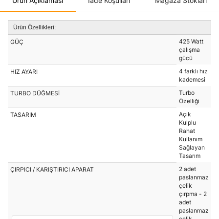
Ürün Açıklaması
İade Koşulları
Mağaza Stokları
Ürün Özellikleri:
425 Watt
GÜÇ
çalışma
gücü
4 farklı hız
HIZ AYARI
kademesi
Turbo
TURBO DÜĞMESİ
Özelliği
Açık
TASARIM
Kulplu
Rahat
Kullanım
Sağlayan
Tasarım
2 adet
ÇIRPICI / KARIŞTIRICI APARAT
paslanmaz
çelik
çırpma - 2
adet
paslanmaz
çelik