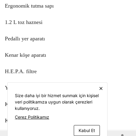
Ergonomik tutma sapı
1.2 L toz haznesi
Pedallı yer aparatı
Kenar köşe aparatı
H.E.P.A. filtre
Yüksek manevra kabiliyeti
close
Size daha iyi bir hizmet sunmak için kişisel
veri politikamıza uygun olarak çerezleri
Kablo sarma kancaları
kullanıyoruz.
Çerez Politikamız
Kablo boyu: 6 m
Kabul Et