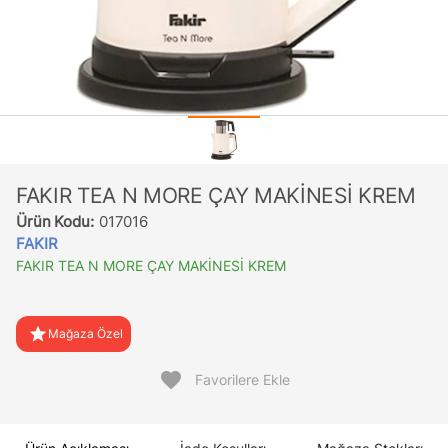
FAKIR TEA N MORE ÇAY MAKİNESİ KREM
Ürün Kodu:
017016
FAKIR
FAKIR TEA N MORE ÇAY MAKİNESİ KREM
star
Mağaza Özel
favorite
Favorilere Ekle