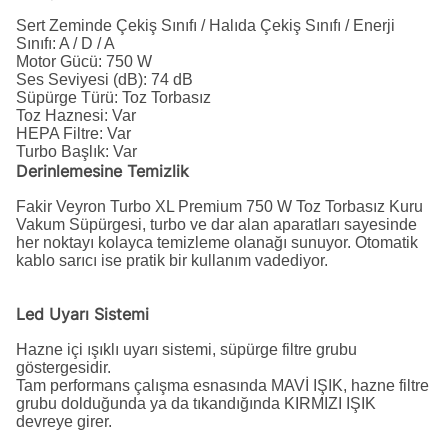
Sert Zeminde Çekiş Sınıfı / Halıda Çekiş Sınıfı / Enerji
Sınıfı: A / D / A
Motor Gücü: 750 W
Ses Seviyesi (dB): 74 dB
Süpürge Türü: Toz Torbasız
Toz Haznesi: Var
HEPA Filtre: Var
Turbo Başlık: Var
Derinlemesine Temizlik
Fakir Veyron Turbo XL Premium 750 W Toz Torbasız Kuru
Vakum Süpürgesi, turbo ve dar alan aparatları sayesinde
her noktayı kolayca temizleme olanağı sunuyor. Otomatik
kablo sarıcı ise pratik bir kullanım vadediyor.
Led Uyarı Sistemi
Hazne içi ışıklı uyarı sistemi, süpürge filtre grubu
göstergesidir.
Tam performans çalışma esnasında MAVİ IŞIK, hazne filtre
grubu dolduğunda ya da tıkandığında KIRMIZI IŞIK
devreye girer.