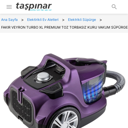
menu
search
>
>
>
Ana Sayfa
Elektirikli Ev Aletleri
Elektrikli Süpürge
FAKIR VEYRON TURBO XL PREMIUM TOZ TORBASIZ KURU VAKUM SÜPÜRGE