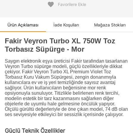
favorite
Favorilere Ekle
Ürün Açıklaması
İade Koşulları
Mağaza Stokları
Fakir Veyron Turbo XL 750W Toz
Torbasız Süpürge - Mor
Saygın elektronik eşya üreticisi Fakir tarafından tasarlanan
Veyron Turbo süpürge modeli, güçlü özellikleriyle dikkat
çekiyor. Fakir Veyron Turbo XL Premium Violet Toz
Torbasız Kuru Vakum Süpürgesi, zengin donanımıyla
kullanıcılara ev ve iş yeri temizliğinde sayısız avantaj
sağlıyor. Ürün kullanıcıların beğenisine mor renk
opsiyonuyla sunuluyor. Titizlikle belirlenen renk tercihi,
modelin estetik bir tarz kazanmasını sağlarken diğer
objelerle de uyumlu hale gelmesine öncülük yapıyor.
Ölçülü gürültü değerleriyle de öne çıkan model, 74 dB olan
ses seviyesiyle etkileyici bir sessizlik içerisinde çalışıyor.
Güçlü Teknik Özellikler