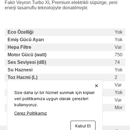
Fakir Veyron Turbo XL Premium elektrikli süpürge, yeni
enerji tasarruflu teknolojiyle donatılmıştır.
Eco Özelliği
Yok
Emiş Gücü Ayarı
Yok
Hepa Filtre
Var
Motor Gücü (watt)
750
Ses Seviyesi (dB)
74
Su Haznesi
Yok
Toz Hacmi (L)
2
Toz Haznesi
Var
close
Toz Torbası
Size daha iyi bir hizmet sunmak için kişisel
Yok
veri politikamıza uygun olarak çerezleri
Turbo Başlık
Var
kullanıyoruz.
Ürün Rengi
Mor
Çerez Politikamız
Kabul Et