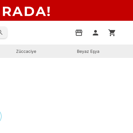
rch
storefront
person
shopping_cart
Züccaciye
Beyaz Eşya
s