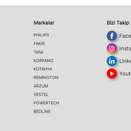
Markalar
Bizi Takip
PHILIPS
Fac
FAKIR
Inst
Tefal
KORKMAZ
Link
KÜTAHYA
Yout
REMİNGTON
ARZUM
VESTEL
POWERTECH
BEDLİNE