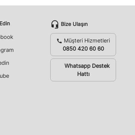
headset_mic
 Edin
Bize Ulaşın
ebook
Müşteri Hizmetleri
call
0850 420 60 60
agram
edin
Whatsapp Destek
whatsapp
Hattı
ube