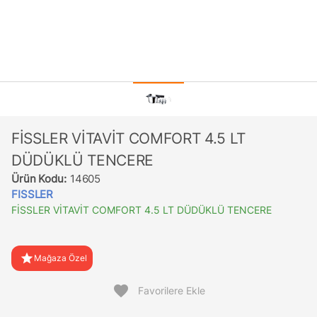
FİSSLER VİTAVİT COMFORT 4.5 LT
DÜDÜKLÜ TENCERE
Ürün Kodu:
14605
FISSLER
FİSSLER VİTAVİT COMFORT 4.5 LT DÜDÜKLÜ TENCERE
star
Mağaza Özel
favorite
Favorilere Ekle