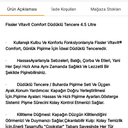
Ürün Açıklaması
İade Koşulları
Mağaza Stokları
Fissler Vitavit Comfort Düdüklü Tencere 4.5 Litre
·
Kullanışlı Kulbu Ve Konforlu Fonksiyonlarıyla Fissler Vitavit®
Comfort, Günlük Pişirme İçin İdeal Düdüklü Tenceredir.
·
HassasAyarlarıyla Sebzeleri, Balığı, Çorba Ve Etleri, Yani
Her Şeyi Hızlı Ama Aynı Zamanda Sağlıklı Ve Lezzetli Bir
Şekilde Pişirebilirsiniz.
·
Düdüklü Tencere / Buharda Pişirme Seti Ve Üçgen
Ayak.Konum Yardımcısı: Kapağın Doğru Yerleştirilmesi
İçin.Pişirme Ayaları: Hassas Ve Hızlı Pişirme Ayarları.Gösterge
Sistemi: Pişme Sürecini Kolay Kontrol Etmenizi Sağlar.
·
Kilitleme Düğmesi: Kapağın Düzgün Kilitlendiğini
Görmenizi Ve Duymanızı Sağlar.Çıkarılabilir Kulp: Kolay Temizlik
İçin.Enerji Tasarruflu "Cookstar" Tabanı Sayesinde Her Tür