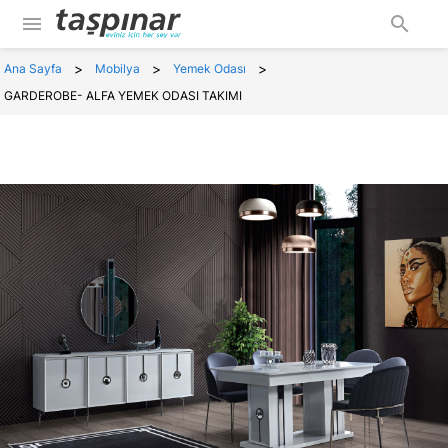
menu
search
>
>
>
Ana Sayfa
Mobilya
Yemek Odası
GARDEROBE- ALFA YEMEK ODASI TAKIMI