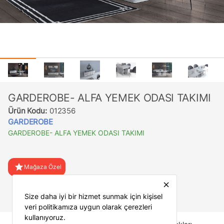
GARDEROBE- ALFA YEMEK ODASI TAKIMI
Ürün Kodu:
012356
GARDEROBE
GARDEROBE- ALFA YEMEK ODASI TAKIMI
star
Mağaza Özel
close
favorite
Favorilere Ekle
Size daha iyi bir hizmet sunmak için kişisel
veri politikamıza uygun olarak çerezleri
kullanıyoruz.