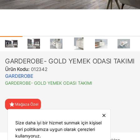
GARDEROBE- GOLD YEMEK ODASI TAKIMI
Ürün Kodu:
012342
GARDEROBE
GARDEROBE- GOLD YEMEK ODASI TAKIMI
star
Mağaza Özel
close
favorite
Favorilere Ekle
Size daha iyi bir hizmet sunmak için kişisel
veri politikamıza uygun olarak çerezleri
kullanıyoruz.