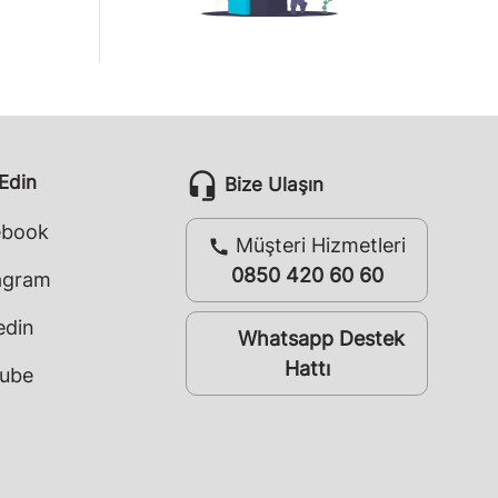
headset_mic
 Edin
Bize Ulaşın
ebook
Müşteri Hizmetleri
call
0850 420 60 60
agram
edin
Whatsapp Destek
whatsapp
Hattı
ube