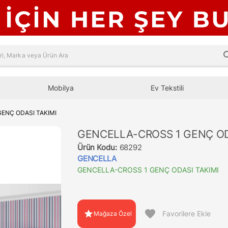
sea
Mobilya
Ev Tekstili
ENÇ ODASI TAKIMI
GENCELLA-CROSS 1 GENÇ OD
Ürün Kodu:
68292
GENCELLA
GENCELLA-CROSS 1 GENÇ ODASI TAKIMI
favorite
star
Favorilere Ekle
Mağaza Özel