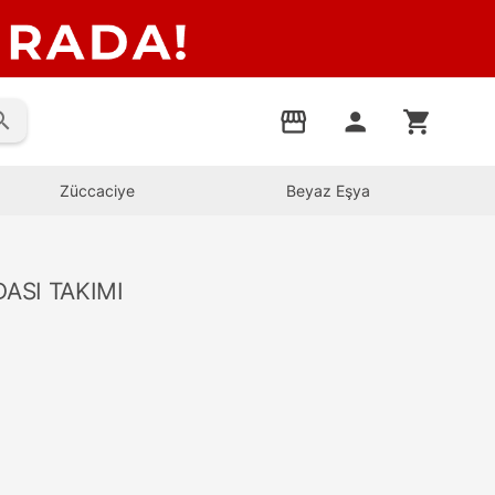
rch
storefront
person
shopping_cart
Züccaciye
Beyaz Eşya
ASI TAKIMI