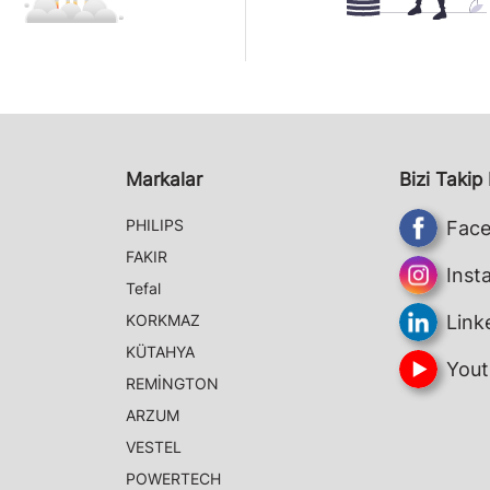
Markalar
Bizi Takip
PHILIPS
Fac
FAKIR
Inst
Tefal
KORKMAZ
Link
KÜTAHYA
Yout
REMİNGTON
ARZUM
VESTEL
POWERTECH