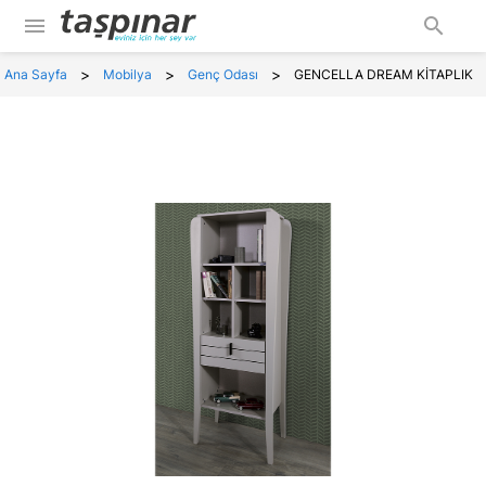
menu
search
>
>
>
Ana Sayfa
Mobilya
Genç Odası
GENCELLA DREAM KİTAPLIK