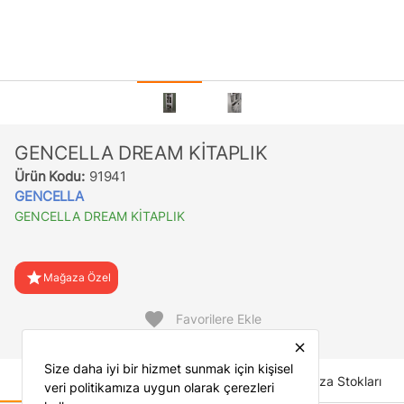
GENCELLA DREAM KİTAPLIK
Ürün Kodu:
91941
GENCELLA
GENCELLA DREAM KİTAPLIK
star
Mağaza Özel
favorite
Favorilere Ekle
close
Size daha iyi bir hizmet sunmak için kişisel
Ürün Açıklaması
İade Koşulları
Mağaza Stokları
veri politikamıza uygun olarak çerezleri