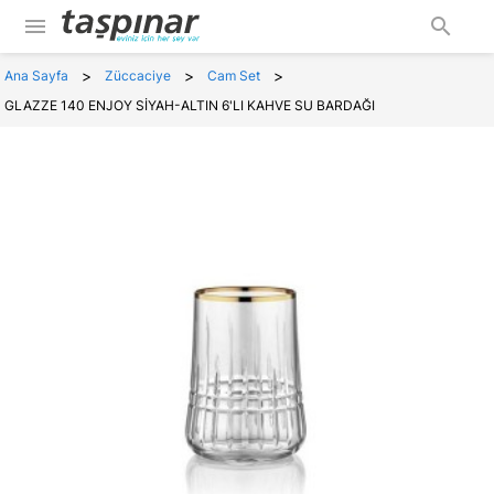
menu
search
>
>
>
Ana Sayfa
Züccaciye
Cam Set
GLAZZE 140 ENJOY SİYAH-ALTIN 6'LI KAHVE SU BARDAĞI