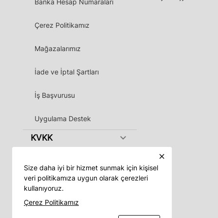
Banka Hesap Numaraları
Çerez Politikamız
Mağazalarımız
İade ve İptal Şartları
İş Başvurusu
Uygulama Destek
keyboard_arrow_down
KVKK
close
Size daha iyi bir hizmet sunmak için kişisel
veri politikamıza uygun olarak çerezleri
kullanıyoruz.
Vadeli App
Çerez Politikamız