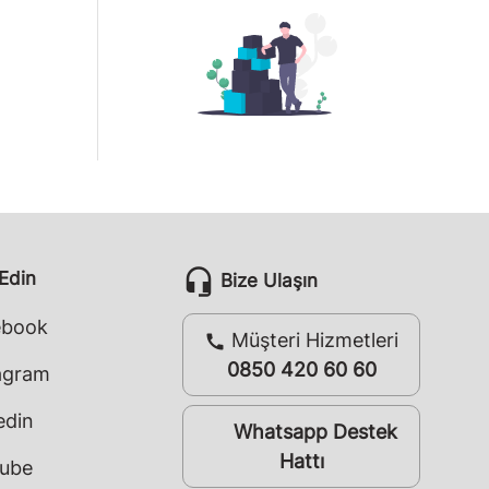
headset_mic
 Edin
Bize Ulaşın
ebook
Müşteri Hizmetleri
call
0850 420 60 60
agram
edin
Whatsapp Destek
whatsapp
Hattı
ube