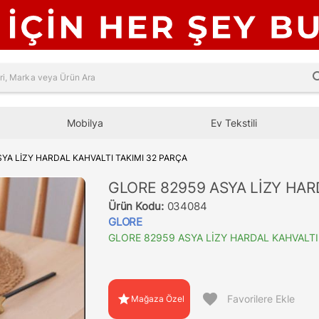
sea
Mobilya
Ev Tekstili
SYA LİZY HARDAL KAHVALTI TAKIMI 32 PARÇA
GLORE 82959 ASYA LİZY HAR
Ürün Kodu:
034084
GLORE
GLORE 82959 ASYA LİZY HARDAL KAHVALTI
favorite
star
Favorilere Ekle
Mağaza Özel