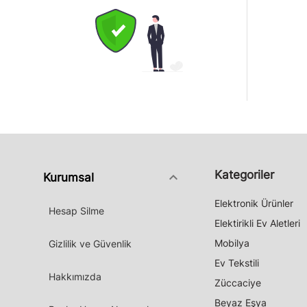
Kategoriler
keyboard_arrow_down
Kurumsal
Elektronik Ürünler
Hesap Silme
Elektirikli Ev Aletleri
Mobilya
Gizlilik ve Güvenlik
Ev Tekstili
Hakkımızda
Züccaciye
Beyaz Eşya