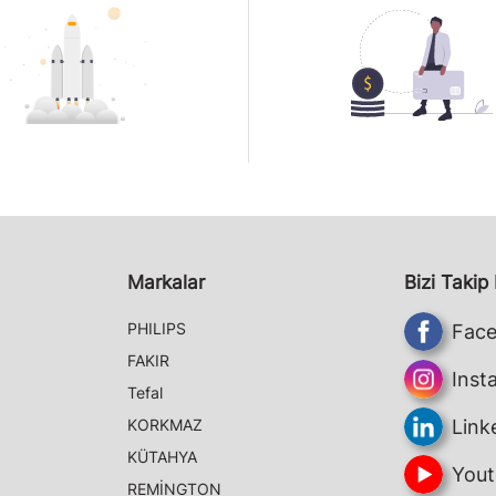
Markalar
Bizi Takip
PHILIPS
Fac
FAKIR
Inst
Tefal
KORKMAZ
Link
KÜTAHYA
Yout
REMİNGTON