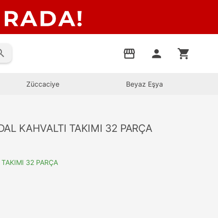
rch
storefront
person
shopping_cart
Züccaciye
Beyaz Eşya
DAL KAHVALTI TAKIMI 32 PARÇA
 TAKIMI 32 PARÇA