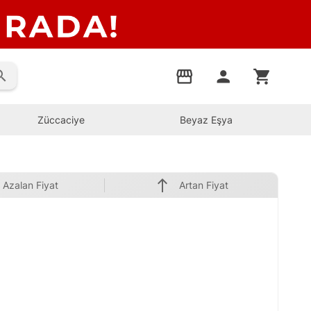
rch
storefront
person
shopping_cart
Züccaciye
Beyaz Eşya
north
Azalan Fiyat
Artan Fiyat