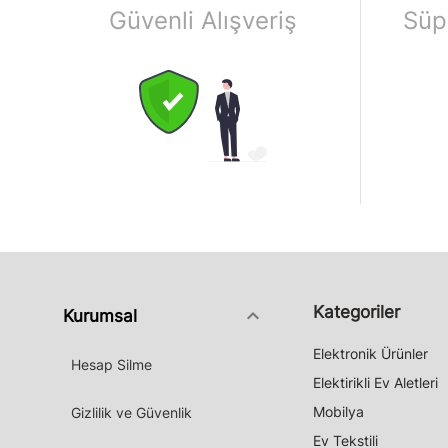
Güvenli Alışveriş
Süp
Kategoriler
keyboard_arrow_down
Kurumsal
Elektronik Ürünler
Hesap Silme
Elektirikli Ev Aletleri
Mobilya
Gizlilik ve Güvenlik
Ev Tekstili