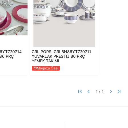
86YT720714
GRL PORS. GRLBN86YT720711
86 PRÇ
YUVARLAK PRESTİJ 86 PRÇ
YEMEK TAKIMI
Mağaza Özel
storefront
first_page
keyboard_arrow_left
keyboard_arrow_right
last_page