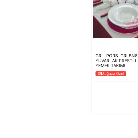
GRL. PORS. GRLBN
YUVARLAK PRESTİJ 
YEMEK TAKIMI
Mağaza Özel
storefront