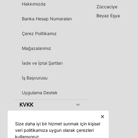
Hakkımızda
Züccaciye
Beyaz Eşya
Banka Hesap Numaraları
Çerez Politikamız
Mağazalarımız
İade ve İptal Şartları
İş Başvurusu
Uygulama Destek
keyboard_arrow_down
KVKK
close
Size daha iyi bir hizmet sunmak için kişisel
veri politikamıza uygun olarak çerezleri
kullanıyoruz.