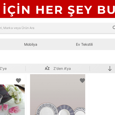
sea
Mobilya
Ev Tekstili
south
Z'ye
Z'den A'ya
favorite
favorite