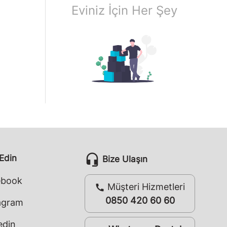
Eviniz İçin Her Şey
headset_mic
 Edin
Bize Ulaşın
ebook
Müşteri Hizmetleri
call
0850 420 60 60
agram
edin