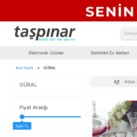
Elektronik Ürünler
Elektirikli Ev Aletleri
>
Ana Sayfa
GÜRAL
A'dan 
GÜRAL
Fiyat Aralığı
0,00 TL
NaN TL