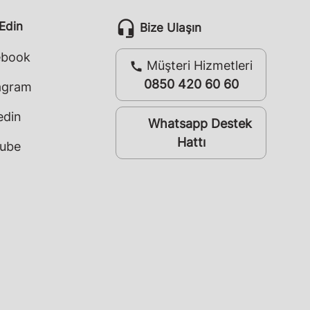
headset_mic
 Edin
Bize Ulaşın
ebook
Müşteri Hizmetleri
call
0850 420 60 60
agram
edin
Whatsapp Destek
whatsapp
Hattı
ube