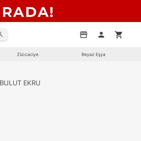
rch
storefront
person
shopping_cart
Züccaciye
Beyaz Eşya
 BULUT EKRU