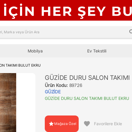
sea
Mobilya
Ev Tekstili
ON TAKIMI BULUT EKRU
GÜZİDE DURU SALON TAKIMI
Ürün Kodu:
89726
GÜZİDE
GÜZİDE DURU SALON TAKIMI BULUT EKRU
favorite
star
Favorilere Ekle
Mağaza Özel