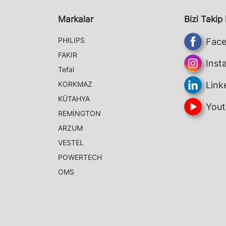
Markalar
Bizi Takip
PHILIPS
Fac
FAKIR
Inst
Tefal
KORKMAZ
Link
KÜTAHYA
Yout
REMİNGTON
ARZUM
VESTEL
POWERTECH
OMS