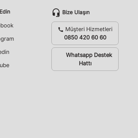
headset_mic
 Edin
Bize Ulaşın
ebook
Müşteri Hizmetleri
call
0850 420 60 60
agram
edin
Whatsapp Destek
whatsapp
Hattı
ube