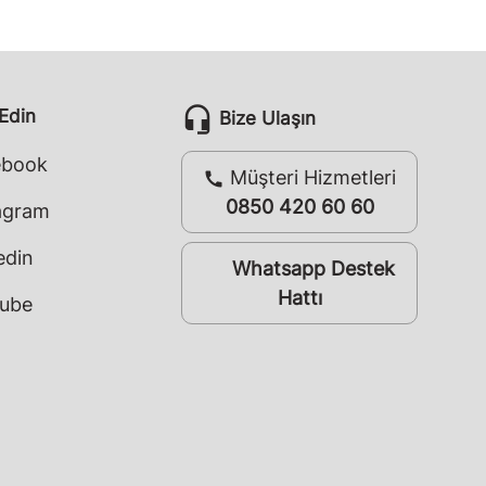
headset_mic
 Edin
Bize Ulaşın
ebook
Müşteri Hizmetleri
call
0850 420 60 60
agram
edin
Whatsapp Destek
whatsapp
Hattı
ube