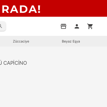
rch
storefront
person
shopping_cart
Züccaciye
Beyaz Eşya
Ü CAPİCİNO