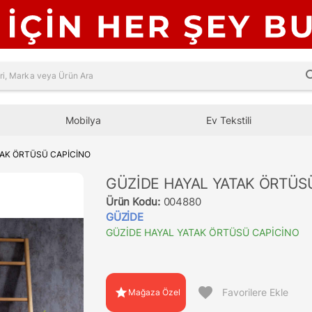
sea
Mobilya
Ev Tekstili
TAK ÖRTÜSÜ CAPİCİNO
GÜZİDE HAYAL YATAK ÖRTÜS
Ürün Kodu:
004880
GÜZİDE
GÜZİDE HAYAL YATAK ÖRTÜSÜ CAPİCİNO
favorite
star
Favorilere Ekle
Mağaza Özel