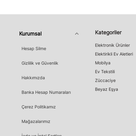
Kategoriler
keyboard_arrow_down
Kurumsal
Elektronik Ürünler
Hesap Silme
Elektirikli Ev Aletleri
Mobilya
Gizlilik ve Güvenlik
Ev Tekstili
Hakkımızda
Züccaciye
Beyaz Eşya
Banka Hesap Numaraları
Çerez Politikamız
Mağazalarımız
İade ve İptal Şartları