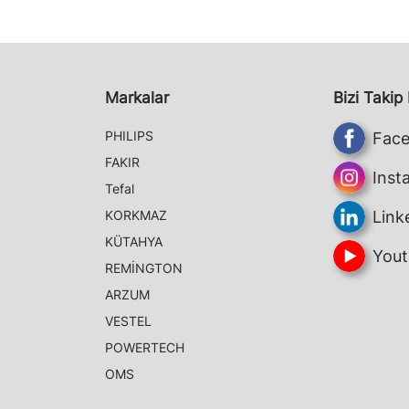
Markalar
Bizi Takip
PHILIPS
Fac
FAKIR
Inst
Tefal
KORKMAZ
Link
KÜTAHYA
Yout
REMİNGTON
ARZUM
VESTEL
POWERTECH
OMS