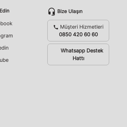
headset_mic
 Edin
Bize Ulaşın
ebook
Müşteri Hizmetleri
call
0850 420 60 60
agram
edin
Whatsapp Destek
whatsapp
Hattı
ube