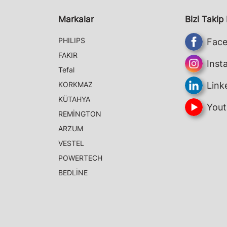
Markalar
Bizi Takip
PHILIPS
Fac
FAKIR
Inst
Tefal
KORKMAZ
Link
KÜTAHYA
Yout
REMİNGTON
ARZUM
VESTEL
POWERTECH
BEDLİNE