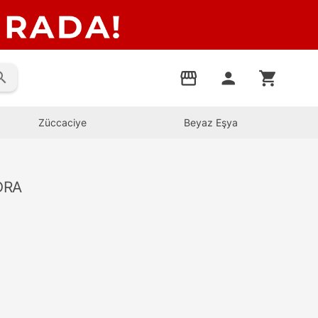
rch
storefront
person
shopping_cart
Züccaciye
Beyaz Eşya
DRA