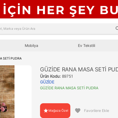
sea
Mobilya
Ev Tekstili
A SETİ PUDRA
GÜZİDE RANA MASA SETİ PU
Ürün Kodu:
89751
GÜZİDE
GÜZİDE RANA MASA SETİ PUDRA
favorite
star
Favorilere Ekle
Mağaza Özel