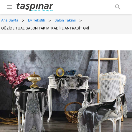
menu
search
>
>
>
Ana Sayfa
Ev Tekstili
Salon Takımı
GÜZİDE TUAL SALON TAKIMI KADİFE ANTRASİT GRİ