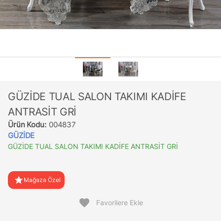
GÜZİDE TUAL SALON TAKIMI KADİFE
ANTRASİT GRİ
Ürün Kodu:
004837
GÜZİDE
GÜZİDE TUAL SALON TAKIMI KADİFE ANTRASİT GRİ
star
Mağaza Özel
favorite
Favorilere Ekle