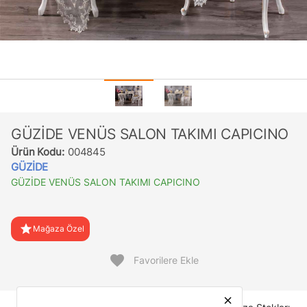
GÜZİDE VENÜS SALON TAKIMI CAPICINO
Ürün Kodu:
004845
GÜZİDE
GÜZİDE VENÜS SALON TAKIMI CAPICINO
star
Mağaza Özel
favorite
Favorilere Ekle
close