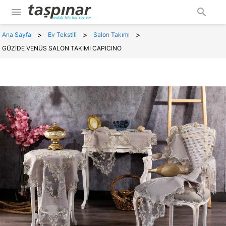
menu
search
>
>
>
Ana Sayfa
Ev Tekstili
Salon Takımı
GÜZİDE VENÜS SALON TAKIMI CAPICINO